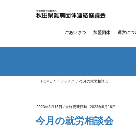
コ
ナ
ン
ビ
テ
ゲ
ン
ー
ツ
シ
ごあいさつ
加盟団体
運営につ
へ
ョ
ス
ン
キ
に
ッ
移
プ
動
HOME
トピックス
今月の就労相談会
2023年8月16日
/ 最終更新日時 :
2023年8月16日
今月の就労相談会