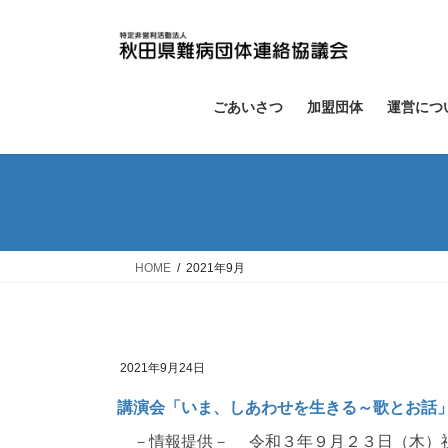
コ
ナ
ン
ビ
テ
ゲ
ン
ー
ツ
シ
ごあいさつ
加盟団体
運営につ
へ
ョ
ス
ン
キ
に
ッ
移
プ
動
HOME
2021年9月
2021年9月24日
講演会「いま、しあわせを生きる～歌とお話
－情報提供－ 令和３年９月２３日（木）祝