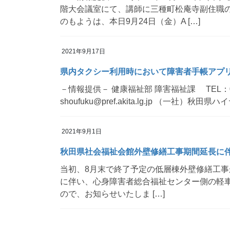
階大会議室にて、講師に三種町松庵寺副住職
のもようは、本日9月24日（金）A […]
2021年9月17日
県内タクシー利用時において障害者手帳アプ
－情報提供－ 健康福祉部 障害福祉課 TEL：018-860
shoufuku@pref.akita.lg.jp （一社）
2021年9月1日
秋田県社会福祉会館外壁修繕工事期間延長に
当初、8月末で終了予定の低層棟外壁修繕工事が
に伴い、心身障害者総合福祉センター側の軽車両
ので、お知らせいたしま […]