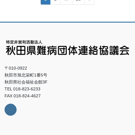
稿
定
定
定
ペ
ペ
ペ
の
ー
ー
ー
ペ
ジ
ジ
ジ
ー
ジ
送
り
〒010-0922
秋田市旭北栄町1番5号
秋田県社会福祉会館3F
TEL 018-823-6233
FAX 018-824-4627