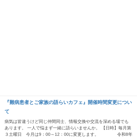
必要ですメ切 […]
2026年7月1日
トピックス
『難病患者とご家族の語らいカフェ』について
病気は皆違うけど同じ仲間同士、情報交換や交流を深める場でも
あります。 一人で悩まず一緒に語らいませんか。 【日時】毎月第
３土曜日 13：30～15：30 令和8年7月18日(土） 【場
所】秋田県心身障害者総合福祉 […]
2026年6月5日
トピックス
『難病患者とご家族の語らいカフェ』開催時間変更につい
て
病気は皆違うけど同じ仲間同士、情報交換や交流を深める場でも
あります。 一人で悩まず一緒に語らいませんか。 【日時】毎月第
３土曜日 今月は9：00～12：00に変更します。 令和8年