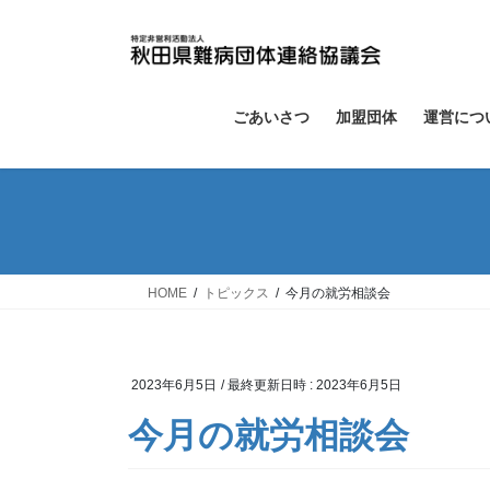
コ
ナ
ン
ビ
テ
ゲ
ン
ー
ツ
シ
ごあいさつ
加盟団体
運営につ
へ
ョ
ス
ン
キ
に
ッ
移
プ
動
HOME
トピックス
今月の就労相談会
2023年6月5日
/ 最終更新日時 :
2023年6月5日
今月の就労相談会