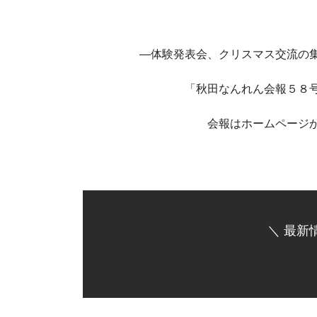
―体験発表会、クリスマス交流の集い
「秋田なんれん会報５８号」に 
会報はホームページからもご
＼ 最新