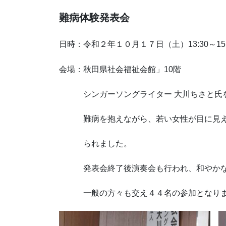
難病体験発表会
日時：令和２年１０月１７日（土）
13:30
～
15
会場：秋田県社会福祉会館」
10
階
シンガーソングライター 大川ちさと氏を
難病を抱えながら、若い女性が目に見えな
られました。
発表会終了後演奏会も行われ、和やかな
一般の方々も交え４４名の参加となりま