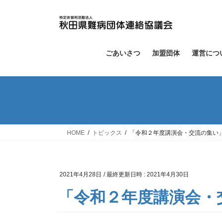
コ
ナ
ン
ビ
テ
ゲ
ン
ー
ツ
シ
ごあいさつ
加盟団体
運営につ
へ
ョ
ス
ン
キ
に
ッ
移
プ
動
HOME
トピックス
「令和２年度講演会・交流の集い
2021年4月28日
/ 最終更新日時 :
2021年4月30日
「令和２年度講演会