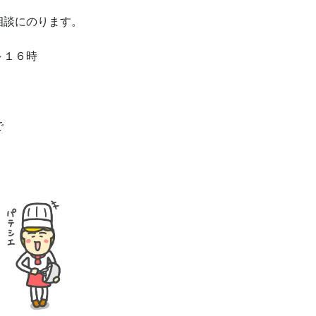
相談にのります。
～１６時
で