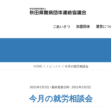
コ
ナ
ン
ビ
テ
ゲ
ン
ー
ツ
シ
ごあいさつ
加盟団体
運営につ
へ
ョ
ス
ン
キ
に
ッ
移
プ
動
HOME
トピックス
今月の就労相談会
2021年2月2日
/ 最終更新日時 :
2021年2月2日
今月の就労相談会