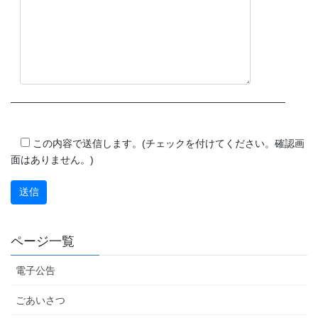
この
フィ
この内容で送信します。(チェックを付けてください。確認画
ール
面はありません。)
ドは
空の
まま
にし
ページ一覧
てく
ださ
電子公告
い。
ごあいさつ